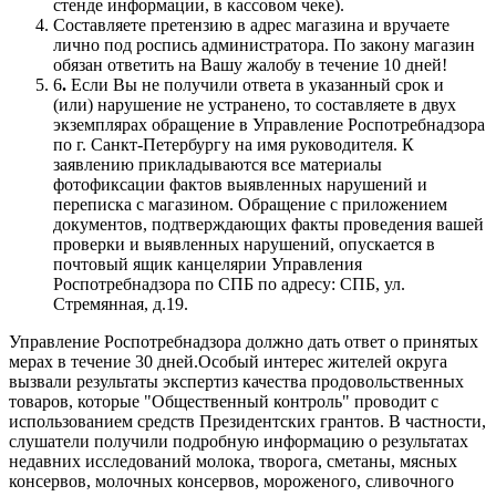
стенде информации, в кассовом чеке).
Составляете претензию в адрес магазина и вручаете
лично под роспись администратора. По закону магазин
обязан ответить на Вашу жалобу в течение 10 дней!
6
.
Если Вы не получили ответа в указанный срок и
(или) нарушение не устранено, то составляете в двух
экземплярах обращение в Управление Роспотребнадзора
по г. Санкт-Петербургу на имя руководителя. К
заявлению прикладываются все материалы
фотофиксации фактов выявленных нарушений и
переписка с магазином. Обращение с приложением
документов, подтверждающих факты проведения вашей
проверки и выявленных нарушений, опускается в
почтовый ящик канцелярии Управления
Роспотребнадзора по СПБ по адресу: СПБ, ул.
Стремянная, д.19.
Управление Роспотребнадзора должно дать ответ о принятых
мерах в течение 30 дней.Особый интерес жителей округа
вызвали результаты экспертиз качества продовольственных
товаров, которые "Общественный контроль" проводит с
использованием средств Президентских грантов. В частности,
слушатели получили подробную информацию о результатах
недавних исследований молока, творога, сметаны, мясных
консервов, молочных консервов, мороженого, сливочного