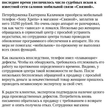
последнее время увеличилось число судебных исков к
известной сети салонов мобильной связи «Связной».
Петербурженка Екатерина Калачиков приобрела мобильный
телефон «Sony Xperia» в магазине «Связной», заплатив за
него 10290 рублей. Но очень скоро аппарат ее разочаровал,
так как часто «зависал» и ломался. Несколько раз женщина
обращалась в сервисный центр с просьбой устранить
недостатки, но сотрудники центра только проводили
обновление программного обеспечения в аппарате. Но эта
мера не помогала: «мобильник» по-прежнему не выполнял
всех своих функций.
Как оказалось впоследствии, телефон имел «плавающие»
дефекты. Чтобы их обнаружить, требовалось отслеживать его
работу на протяжении определенного времени. Видимо, у
сотрудников центра такой возможности не было. После
нескольких бесполезных обращений к продавцу с просьбой
вернуть деньги за некачественный товар женщине пришлось
проводить независимую экспертизу за свой счет.
К радости клиентки, экспертиза подтвердила наличие целого
ряда производственных дефектов. Потребитель вновь
письменно обратилась к продавцу с требованием о возврате
денег и опять получила отказ. Сотрудники магазина