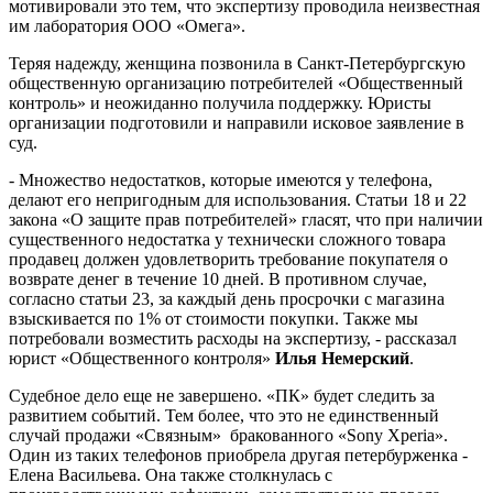
мотивировали это тем, что экспертизу проводила неизвестная
им лаборатория ООО «Омега».
Теряя надежду, женщина позвонила в Санкт-Петербургскую
общественную организацию потребителей «Общественный
контроль» и неожиданно получила поддержку. Юристы
организации подготовили и направили исковое заявление в
суд.
- Множество недостатков, которые имеются у телефона,
делают его непригодным для использования. Статьи 18 и 22
закона «О защите прав потребителей» гласят, что при наличии
существенного недостатка у технически сложного товара
продавец должен удовлетворить требование покупателя о
возврате денег в течение 10 дней. В противном случае,
согласно статьи 23, за каждый день просрочки с магазина
взыскивается по 1% от стоимости покупки. Также мы
потребовали возместить расходы на экспертизу, - рассказал
юрист «Общественного контроля»
Илья Немерский
.
Судебное дело еще не завершено. «ПК» будет следить за
развитием событий. Тем более, что это не единственный
случай продажи «Связным» бракованного «Sony Xperia».
Один из таких телефонов приобрела другая петербурженка -
Елена Васильева. Она также столкнулась с