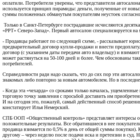
оплатили. Потребители уверены, что представители автосалона
используется принцип пирамиды: деньги, полученные от новых
суммы положенных обманутым покупателям неустоек согласно 
Только в Санкт-Петербурге пострадавшие исчисляются десятк
«РРТ» Северо-Запад». Первый автосалон специализируется на ма
- Продавцы работают по следующей схеме, - рассказывает ю
предварительный договор купли-продажи и внести предоплату.
договор (с указанием даты передачи авто владельцу) и взимаю
может растянуться на 50-100 дней и более. Чем обоснованы так
потребителей.
Справедливости ради надо сказать, что до сих пор эти автос
знакомых либо повторно за новым автомобилем. Но в последне
- Когда эта «чехарда» со сроками только началась, ущемленные
торговую точку заявления с просьбой доставить им приобретен
И на сегодня это, пожалуй, самый действенный способ решени
констатирует Илья Немерский.
СПБ ООП «Общественный контроль» представляет интересы об
положительные результаты. Все обратившиеся в нее покупател
продавца взимается по 0,5% в день от общей суммы покупки).
другому – через неделю после подачи иска и претензии в суд.