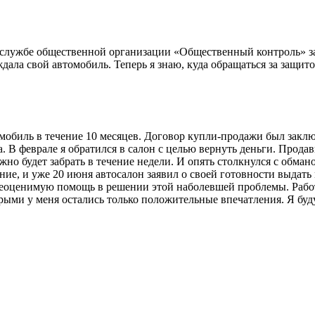
 службе общественной организации «Общественный контроль» за
дала свой автомобиль. Теперь я знаю, куда обращаться за защито
мобиль в течение 10 месяцев. Договор купли-продажи был заключ
а. В феврале я обратился в салон с целью вернуть деньги. Прод
жно будет забрать в течение недели. И опять столкнулся с обмано
ение, и уже 20 июня автосалон заявил о своей готовности выдать
неоценимую помощь в решении этой наболевшей проблемы. Рабо
рыми у меня остались только положительные впечатления. Я буд