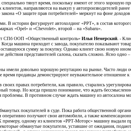
 специально тянут время, поскольку имеют от этого хорошую пр
 клиентов, направляются на выкуп у автопроизводителей ранее
закона «О защите прав потребителей» меркнут на фоне доходов
ами. В истории фигурирует автохолдинг «РРТ», в состав котор
рках «Opel» и «Chevrolet», второй – на «Subaru».
рист СПб ООП «Общественный контроль»
Илья Немерский
. - Кл
 Когда машина приходит с завода, покупателю показывают това
т оставшуюся сумму за покупку. Однако клиент свою новую ином
ие действия представителей салона, сказать сложно. Ясно одно 
алоны имели довольно хорошую репутацию на рынке. Часто люди 
е время продавцы демонстрируют неуважительное отношение к з
 в своих правах потребители, как правило, старались урегулиро
ный товар. Но когда пришло понимание, что ждать бессмысленно,
я проблемы. В противном случае ждать машину из автосалона мо
манутых покупателей в суде. Пока работа общественной орган
и оперативно получают свои автомобили, а также компенсационны
 К примеру, одному из клиентов «РРТ-Моторс» машину выдали пр
 Некоторые обманутые покупатели, уставшие от ожидания, подают