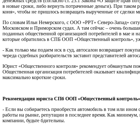
денежных средств (согласно ст. 23.1 Закона «О защите прав п
в новые сроки, либо вернуть потраченные деньги). При таком 
коня», чтобы не пришлось возвращать вырученные от сделки 
По словам Ильи Немерского, с ООО «РРТ» Северо-Запад» ситуа
Московском и Приморском судах. А там сейчас – очень большая 
поданных общественной организацией потребителей в мае и на
которые обратились в СПБ ООП «Общественный контроль», уж
- Как только мы подаем иск в суд, автосалон возвращает поку
череда судебных разбирательств заставит представителей автос
Юрист «Общественного контроля» рекомендует обманутым покуп
Общественная организация потребителей оказывает квалифиц
максимально короткие сроки.
Рекомендация юриста СПб ООП «Общественный контроль
- Если вы собираетесь приобрести автомобиль в том или ином с
работы на рынке, репутации в последнее время. Как минимум, 
компании, будьте бдительны.