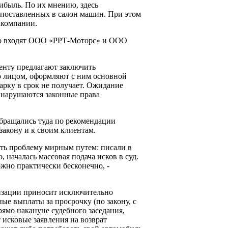
ибыль. По их мнению, здесь
 поставленных в салон машин. При этом
 компании.
ого входят ООО «РРТ-Моторс» и ООО
иенту предлагают заключить
р лицом, оформляют с ним основной
арку в срок не получает. Ожидание
– нарушаются законные права
обращались туда по рекомендации
акону и к своим клиентам.
вать проблему мирным путем: писали в
 началась массовая подача исков в суд.
жно практически бесконечно, -
изации приносит исключительно
е выплаты за просрочку (по закону, с
ямо накануне судебного заседания,
 исковые заявления на возврат