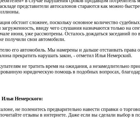
отребителей» в случае нарушения сроков продавцом потребитель 
раскладе представители автосалонов стараются как можно быстр
миллионы.
ция обстоит сложнее, поскольку основное количество судебных 
загруженность, ввиду чего слушания назначаются только на сент
чале июня, уже рассмотрены. Осталось дождаться заседаний по в
е получили свои автомобили.
пателю его автомобиль. Мы намерены и дальше отстаивать права 
алона прекратить нарушать закон, - отметил Илья Немерский.
ателям не тратить время на ожидания, а незамедлительно прис
ированную юридическую помощь в подобных вопросах, благодар
»
Ильи Немерского:
алоне, не поленитесь предварительно навести справки о торгово
почитайте отзывы в интернете. Даже если вы сделали выбор в п