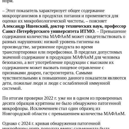
норм.
– Этот показатель характеризует общее содержание
микроорганизмов в продуктах питания и применяется для
оценки их микробиологической чистоты, – поясняет
Александр Ишевский, доктор технических наук, профессор
Санкт-Петербургского университета ИТМО
. – Превышение
содержания количества МАФАнМ может свидетельствовать о
разных нарушениях: низкий уровень гигиены на
производстве, загрязнение продукта во время
транспортировки или перефасовки. В пределах допустимых
значений содержание в продукции МАФАнМ для человека
безопасно, а вот употребление продукции с высоким их
содержанием может вызвать пищевое отравление с
признаками диареи, гастроэнтерита. Самыми
чувствительными к повышению данного показателя являются
дети, пожилые люди и люди с ослабленной иммунной
системой.
По итогам проверки 2022 г. уже ни в одном из проверенных
десяти образцов курятины не было обнаружено патогенной
микрофлоры. Исключением стал один образец из
Новгородской области с превышением количества МАФАнМ.
Однако с 2024 г. кривая обнаружения патогенной
микрофлоры опять поползла вверх: сальмонелла была