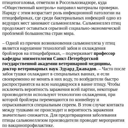
птицепоголовья, отметили в Россельхознадзоре, куда
«Общественный контроль» направил материалы проверки.
Наряду с этим возрастает роль инфекционной патологии на
птицефабриках, где среди бактериальных инфекций одно из
ведущих мест занимают сальмонеллезы. Сальмонеллез птиц
продолжает оставаться серьезной социально-экономической
проблемой большинства стран мира.
– Одной из причин возникновения сальмонеллеза у птиц
является нарушение технологий забоя и охлаждения
бройлеров на птицефабриках, – подчеркивает
профессор
кафедры эпизоотологии Санкт-Петербургской
государственной академии ветеринарной медицины,
доктор ветеринарных наук Эдуард Джавадов
. – Часто после
забоя тушки охлаждают в специальных ваннах, и если
своевременно не менять в них воду, то возбудители быстро
распространятся на всю находящуюся в ванне птицу. Чтобы
исключить вероятность заражения всей партии, некоторые
производители используют технологию охлаждения, при
которой бройлеры перемещаются по конвейеру и
опрыскиваются специальным спреем. В этом случае контакта
между тушками не происходит и вероятность заражения
значительно снижается. Для предотвращения заболевания
птицы сальмонеллезом производители проводят мероприятия
по вакцинопрофилактике.