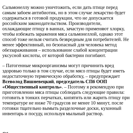
Сальмонеллу можно уничтожить, если дать птице перед
самым забоем антибиотик, но в этом случае лекарство будет
содержаться в готовой продукции, что не допускается
российским законодательством. Производители,
охлаждающие птицу в ваннах, зачастую применяют хлорку,
чтобы избежать заражения мяса сальмонеллой, однако этот
способ тоже нельзя считать безвредным для потребителей. Не
менее эффективный, но безопасный для человека метод
обеззараживания – использование слабой концентрации
уксусной кислоты, от которой бактерии погибают.
– Патогенные микроорганизмы могут причинить вред
здоровью только в том случае, если мясо птицы будет иметь
недостаточную термическую обработку, – предупреждает
Всеволод Вишневецкий
,
председатель СПб ООП
«Общественный контроль»
. – Поэтому я рекомендую при
приготовлении мяса птицы соблюдать следующие правила:
готовить в тонких перчатках, кипятить или жарить птицу при
температуре не ниже 70 градусов не менее 10 минут, после
готовки тщательно вымыть разделочные доски, кухонный
инвентарь и посуду, используя мыльный раствор.