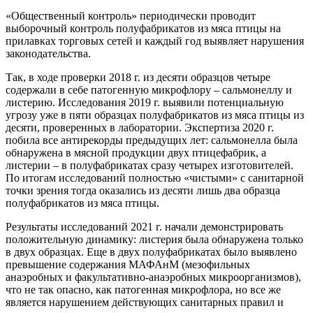
«Общественный контроль» периодически проводит
выборочный контроль полуфабрикатов из мяса птицы на
прилавках торговых сетей и каждый год выявляет нарушения
законодательства.
Так, в ходе проверки 2018 г. из десяти образцов четыре
содержали в себе патогенную микрофлору – сальмонеллу и
листерию. Исследования 2019 г. выявили потенциальную
угрозу уже в пяти образцах полуфабрикатов из мяса птицы из
десяти, проверенных в лаборатории. Экспертиза 2020 г.
побила все антирекорды предыдущих лет: сальмонелла была
обнаружена в мясной продукции двух птицефабрик, а
листерии – в полуфабрикатах сразу четырех изготовителей.
По итогам исследований полностью «чистыми» с санитарной
точки зрения тогда оказались из десяти лишь два образца
полуфабрикатов из мяса птицы.
Результаты исследований 2021 г. начали демонстрировать
положительную динамику: листерия была обнаружена только
в двух образцах. Еще в двух полуфабрикатах было выявлено
превышение содержания МАФАнМ (мезофильных
анаэробных и факультативно-анаэробных микроорганизмов),
что не так опасно, как патогенная микрофлора, но все же
является нарушением действующих санитарных правил и