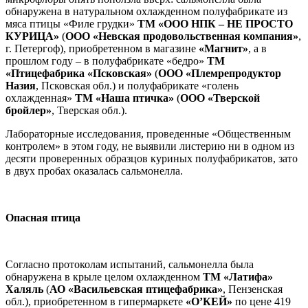
обнаружена в натуральном охлажденном полуфабрикате из
мяса птицы «Филе грудки»
ТМ «ООО НПК – НЕ ПРОСТО
КУРИЦА»
(
ООО «Невская продовольственная компания»
,
г. Петергоф), приобретенном в магазине
«Магнит»
, а в
прошлом году – в полуфабрикате «бедро»
ТМ
«Птицефабрика «Псковская»
(
ООО «Племрепродуктор
Назия
, Псковская обл.) и полуфабрикате «голень
охлажденная»
ТМ «Наша птичка»
(
ООО «Тверской
бройлер»
, Тверская обл.).
Лабораторные исследования, проведенные «Общественным
контролем» в этом году, не выявили листерию ни в одном из
десяти проверенных образцов куриных полуфабрикатов, зато
в двух пробах оказалась сальмонелла.
Опасная птица
Согласно протоколам испытаний, сальмонелла была
обнаружена в крыле целом охлажденном
ТМ «Латифа»
Халяль
(
АО «Васильевская птицефабрика»
, Пензенская
обл.), приобретенном в гипермаркете
«О’КЕЙ»
по цене 419