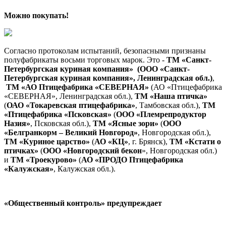
Можно покупать!
Согласно протоколам испытаний, безопасными признаны
полуфабрикаты восьми торговых марок. Это -
ТМ «Санкт-
Петербургская куриная компания» (ООО «Санкт-
Петербургская куриная компания», Ленинградская обл.)
,
ТМ «АО Птицефабрика «СЕВЕРНАЯ»
(АО «Птицефабрика
«СЕВЕРНАЯ», Ленинградская обл.),
ТМ «Наша птичка»
(
ОАО «Токаревская птицефабрика»
, Тамбовская обл.),
ТМ
«Птицефабрика «Псковская»
(
ООО «Племрепродуктор
Назия»
, Псковская обл.),
ТМ «Ясные зори»
(
ООО
«Белгранкорм – Великий Новгород»
, Новгородская обл.),
ТМ «Куриное царство»
(
АО «КЦ»
, г. Брянск),
ТМ «Кстати о
птичках»
(
ООО «Новгородский бекон
», Новгородская обл.)
и
ТМ «Троекурово»
(
АО «ПРОДО Птицефабрика
«Калужская»
, Калужская обл.).
«Общественный контроль» предупреждает