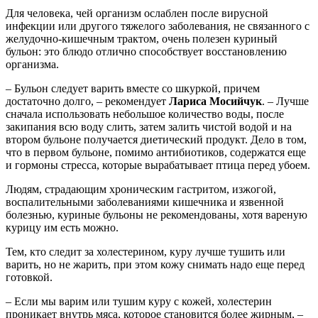
Для человека, чей организм ослаблен после вирусной
инфекции или другого тяжелого заболевания, не связанного с
желудочно-кишечным трактом, очень полезен куриный
бульон: это блюдо отлично способствует восстановлению
организма.
– Бульон следует варить вместе со шкуркой, причем
достаточно долго, – рекомендует
Лариса Мосийчук
. – Лучше
сначала использовать небольшое количество воды, после
закипания всю воду слить, затем залить чистой водой и на
втором бульоне получается диетический продукт. Дело в том,
что в первом бульоне, помимо антибиотиков, содержатся еще
и гормоны стресса, которые вырабатывает птица перед убоем.
Людям, страдающим хроническим гастритом, изжогой,
воспалительными заболеваниями кишечника и язвенной
болезнью, куриные бульоны не рекомендованы, хотя вареную
курицу им есть можно.
Тем, кто следит за холестерином, куру лучше тушить или
варить, но не жарить, при этом кожу снимать надо еще перед
готовкой.
– Если мы варим или тушим куру с кожей, холестерин
проникает внутрь мяса, которое становится более жирным, –