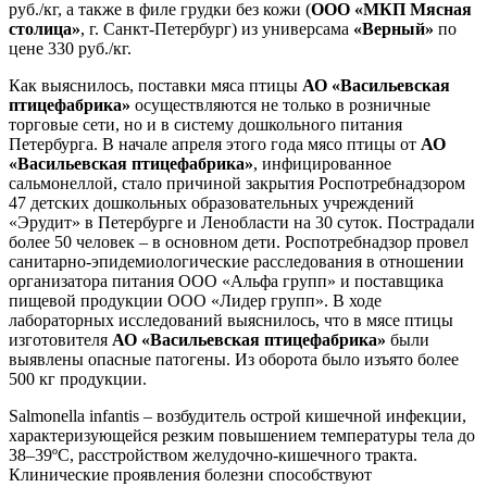
руб./кг, а также в филе грудки без кожи (
ООО «МКП Мясная
столица»
, г. Санкт-Петербург) из универсама
«Верный»
по
цене 330 руб./кг.
Как выяснилось, поставки мяса птицы
АО «Васильевская
птицефабрика»
осуществляются не только в розничные
торговые сети, но и в систему дошкольного питания
Петербурга. В начале апреля этого года мясо птицы от
АО
«Васильевская птицефабрика»
, инфицированное
сальмонеллой, стало причиной закрытия Роспотребнадзором
47 детских дошкольных образовательных учреждений
«Эрудит» в Петербурге и Ленобласти на 30 суток. Пострадали
более 50 человек – в основном дети. Роспотребнадзор провел
санитарно-эпидемиологические расследования в отношении
организатора питания ООО «Альфа групп» и поставщика
пищевой продукции ООО «Лидер групп». В ходе
лабораторных исследований выяснилось, что в мясе птицы
изготовителя
АО «Васильевская птицефабрика»
были
выявлены опасные патогены. Из оборота было изъято более
500 кг продукции.
Salmonella infantis – возбудитель острой кишечной инфекции,
характеризующейся резким повышением температуры тела до
38–39ºС, расстройством желудочно-кишечного тракта.
Клинические проявления болезни способствуют