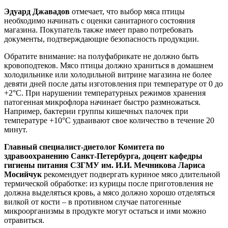
Эдуард Джавадов
отмечает, что выбор мяса птицы
необходимо начинать с оценки санитарного состояния
магазина. Покупатель также имеет право потребовать
документы, подтверждающие безопасность продукции.
Обратите внимание: на полуфабрикате не должно быть
кровоподтеков. Мясо птицы должно храниться в домашнем
холодильнике или холодильной витрине магазина не более
девяти дней после даты изготовления при температуре от 0 до
+2°С. При нарушении температурных режимов хранения
патогенная микрофлора начинает быстро размножаться.
Например, бактерии группы кишечных палочек при
температуре +10°С удваивают свое количество в течение 20
минут.
Главный специалист-диетолог Комитета по
здравоохранению Санкт-Петербурга, до
цент кафедры
гигиены питания СЗГМУ им. И.И. Мечникова
Лариса
Мосийчук
рекомендует подвергать куриное мясо длительной
термической обработке: из курицы после приготовления не
должна выделяться кровь, а мясо должно хорошо отделяться
вилкой от кости – в противном случае патогенные
микроорганизмы в продукте могут остаться и ими можно
отравиться.