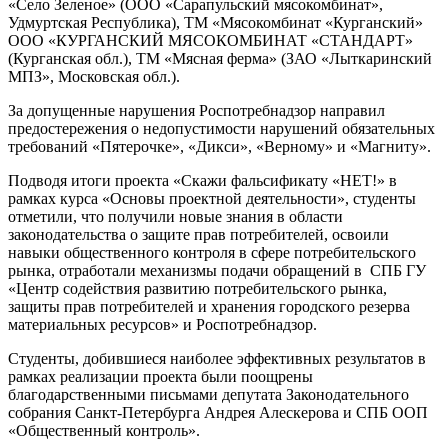
«Село Зеленое» (ООО «Сарапульский мясокомбинат»,
Удмуртская Республика), ТМ «Мясокомбинат «Курганский»
ООО «КУРГАНСКИЙ МЯСОКОМБИНАТ «СТАНДАРТ»
(Курганская обл.), ТМ «Мясная ферма» (ЗАО «Лыткаринский
МПЗ», Московская обл.).
За допущенные нарушения Роспотребнадзор направил
предостережения о недопустимости нарушений обязательных
требований «Пятерочке», «Дикси», «Верному» и «Магниту».
Подводя итоги проекта «Скажи фальсификату «НЕТ!» в
рамках курса «Основы проектной деятельности», студенты
отметили, что получили новые знания в области
законодательства о защите прав потребителей, освоили
навыки общественного контроля в сфере потребительского
рынка, отработали механизмы подачи обращений в СПБ ГУ
«Центр содействия развитию потребительского рынка,
защиты прав потребителей и хранения городского резерва
материальных ресурсов» и Роспотребнадзор.
Студенты, добившиеся наиболее эффективных результатов в
рамках реализации проекта были поощрены
благодарственными письмами депутата Законодательного
собрания Санкт-Петербурга Андрея Алескерова и СПБ ООП
«Общественный контроль».