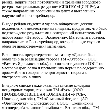
рынка, защиты прав потребителей и хранения городского
резерва материальных ресурсов» (СПб ГБУ «ЦСРПР»), а
также направление обращений по фактам выявленных
нарушений в Роспотребнадзор.
В ходе рейдов студентам удалось обнаружить десятки
поддельных и некачественных пищевых продуктов, что было
подтверждено результатами исследований испытательной
лаборатории «Петербург-Экспертиза». Материалы проверок
направлялись в Роспотребнадзор, который в ряде случаев
объявил предостережения магазинам.
В частности, предостережение магазину «Дикси» было
объявлено за реализацию творога ТМ «Хуторок» (ООО
«Рамоз», Ярославская обл.), не соответствующего ГОСТ по
массовой доле белка и превышению нормы по содержанию
дрожжей, что говорит о непригодности творога к
употреблению в пищу.
В черном списке также оказались мясные консервы
популярных марок, такие как ТМ «Русь» (ООО
ПРОИЗВОДСТВЕННАЯ КОМПАНИЯ «РУСЬ»,
Новгородская обл.), ТМ «Семейный бюджет» (АО
«Орелпродукт», Орловская обл.), ООО «Скопинский
мясоперерабатывающий комбинат», Рязанская обл., ТМ