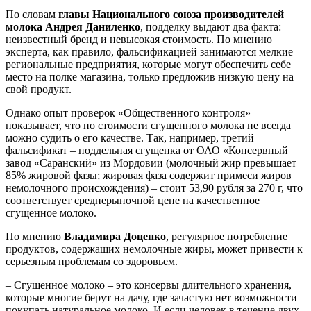
По словам
главы Национального союза производителей
молока Андрея Даниленко
, подделку выдают два факта:
неизвестный бренд и невысокая стоимость. По мнению
эксперта, как правило, фальсификацией занимаются мелкие
региональные предприятия, которые могут обеспечить себе
место на полке магазина, только предложив низкую цену на
свой продукт.
Однако опыт проверок «Общественного контроля»
показывает, что по стоимости сгущенного молока не всегда
можно судить о его качестве. Так, например, третий
фальсификат – поддельная сгущенка от ОАО «Консервный
завод «Саранский» из Мордовии (молочный жир превышает
85% жировой фазы; жировая фаза содержит примеси жиров
немолочного происхождения) – стоит 53,90 рубля за 270 г, что
соответствует среднерыночной цене на качественное
сгущенное молоко.
По мнению
Владимира Доценко
, регулярное потребление
продуктов, содержащих немолочные жиры, может привести к
серьезным проблемам со здоровьем.
– Сгущенное молоко – это консервы длительного хранения,
которые многие берут на дачу, где зачастую нет возможности
покупать натуральное молоко. И если человек в течение двух-