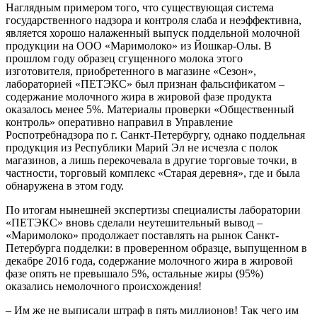
Наглядным примером того, что существующая система
государственного надзора и контроля слаба и неэффективна,
является хорошо налаженный выпуск поддельной молочной
продукции на ООО «Маримолоко» из Йошкар-Олы. В
прошлом году образец сгущенного молока этого
изготовителя, приобретенного в магазине «Сезон»,
лабораторией «ПЕТЭКС» был признан фальсификатом –
содержание молочного жира в жировой фазе продукта
оказалось менее 5%. Материалы проверки «Общественный
контроль» оперативно направил в Управление
Роспотребнадзора по г. Санкт-Петербургу, однако поддельная
продукция из Республики Марий Эл не исчезла с полок
магазинов, а лишь перекочевала в другие торговые точки, в
частности, торговый комплекс «Старая деревня», где и была
обнаружена в этом году.
По итогам нынешней экспертизы специалисты лаборатории
«ПЕТЭКС» вновь сделали неутешительный вывод –
«Маримолоко» продолжает поставлять на рынок Санкт-
Петербурга подделки: в проверенном образце, выпущенном в
декабре 2016 года, содержание молочного жира в жировой
фазе опять не превышало 5%, остальные жиры (95%)
оказались немолочного происхождения!
– Им же не выписали штраф в пять миллионов! Так чего им