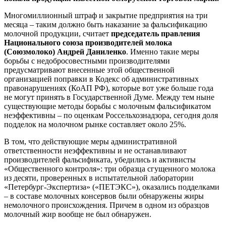
Многомиллионный штраф и закрытие предприятия на три
месяца – таким должно быть наказание за фальсификацию
молочной продукции, считает
председатель правления
Национального союза производителей молока
(Союзмолоко) Андрей Даниленко
. Именно такие меры
борьбы с недобросовестными производителями
предусматривают внесенные этой общественной
организацией поправки в Кодекс об административных
правонарушениях (КоАП РФ), которые вот уже больше года
не могут принять в Государственной Думе. Между тем ныне
существующие методы борьбы с молочным фальсификатом
неэффективны – по оценкам Россельхознадзора, сегодня доля
подделок на молочном рынке составляет около 25%.
В том, что действующие меры административной
ответственности неэффективны и не останавливают
производителей фальсификата, убедились и активисты
«Общественного контроля»: три образца сгущенного молока
из десяти, проверенных в испытательной лаборатории
«Петербург-Экспертиза» («ПЕТЭКС»), оказались подделками
– в составе молочных консервов были обнаружены жиры
немолочного происхождения. Причем в одном из образцов
молочный жир вообще не был обнаружен.