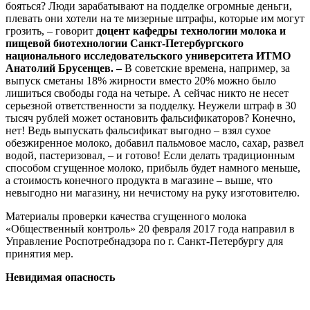
бояться? Люди зарабатывают на подделке огромные деньги,
плевать они хотели на те мизерные штрафы, которые им могут
грозить, – говорит
доцент кафедры технологии молока и
пищевой биотехнологии Санкт-Петербургского
национального исследовательского университета ИТМО
Анатолий Брусенцев. –
В советские времена, например, за
выпуск сметаны 18% жирности вместо 20% можно было
лишиться свободы года на четыре. А сейчас никто не несет
серьезной ответственности за подделку. Неужели штраф в 30
тысяч рублей может остановить фальсификаторов? Конечно,
нет! Ведь выпускать фальсификат выгодно – взял сухое
обезжиренное молоко, добавил пальмовое масло, сахар, развел
водой, пастеризовал, – и готово! Если делать традиционным
способом сгущенное молоко, прибыль будет намного меньше,
а стоимость конечного продукта в магазине – выше, что
невыгодно ни магазину, ни нечистому на руку изготовителю.
Материалы проверки качества сгущенного молока
«Общественный контроль» 20 февраля 2017 года направил в
Управление Роспотребнадзора по г. Санкт-Петербургу для
принятия мер.
Невидимая опасность