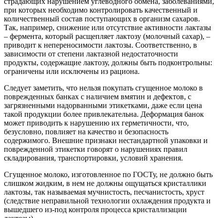
страдающих нарушением углеводного обмена, заболеваниями,
при которых необходимо контролировать качественный и
количественный состав поступающих в организм сахаров.
Так, например, снижение или отсутствие активности лактазы
– фермента, который расщепляет лактозу (молочный сахар), –
приводит к непереносимости лактозы. Соответственно, в
зависимости от степени лактазной недостаточности
продукты, содержащие лактозу, должны быть подконтрольны:
ограничены или исключены из рациона.
Следует заметить, что нельзя покупать сгущенное молоко в
поврежденных банках с наличием вмятин и дефектов, с
загрязненными надорванными этикетками, даже если цена
такой продукции более привлекательна. Деформация банок
может приводить к нарушению их герметичности, что,
безусловно, повлияет на качество и безопасность
содержимого. Внешние признаки нестандартной упаковки и
поврежденной этикетки говорят о нарушениях правил
складирования, транспортировки, условий хранения.
Сгущенное молоко, изготовленное по ГОСТу, не должно быть
слишком жидким, в нем не должны ощущаться кристаллики
лактозы, так называемая мучнистость, песчанистость, хруст
(следствие неправильной технологии охлаждения продукта и
вышедшего из-под контроля процесса кристаллизации