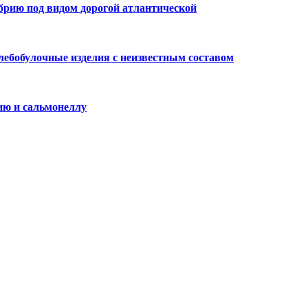
брию под видом дорогой атлантической
лебобулочные изделия с неизвестным составом
ию и сальмонеллу