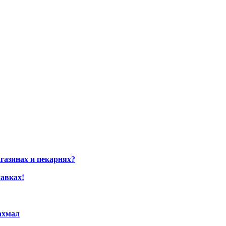
газинах и пекарнях?
авках!
ахмал