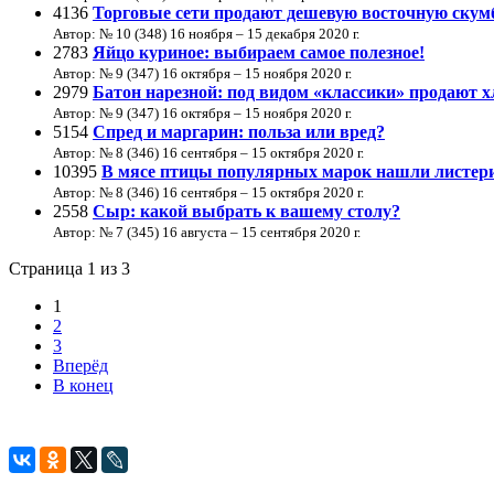
4136
Торговые сети продают дешевую восточную скум
Автор: № 10 (348) 16 ноября – 15 декабря 2020 г.
2783
Яйцо куриное: выбираем самое полезное!
Автор: № 9 (347) 16 октября – 15 ноября 2020 г.
2979
Батон нарезной: под видом «классики» продают х
Автор: № 9 (347) 16 октября – 15 ноября 2020 г.
5154
Спред и маргарин: польза или вред?
Автор: № 8 (346) 16 cентября – 15 октября 2020 г.
10395
В мясе птицы популярных марок нашли листер
Автор: № 8 (346) 16 cентября – 15 октября 2020 г.
2558
Сыр: какой выбрать к вашему столу?
Автор: № 7 (345) 16 августа – 15 cентября 2020 г.
Страница 1 из 3
1
2
3
Вперёд
В конец