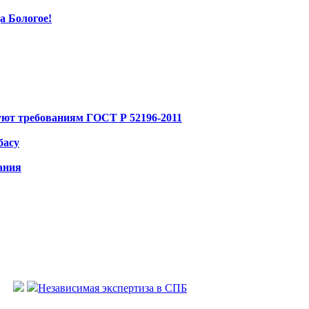
а Бологое!
вуют требованиям ГОСТ Р 52196-2011
басу
ания
Независимая экспертиза в СПБ