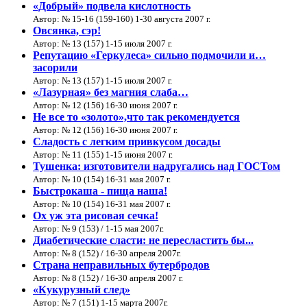
«Добрый» подвела кислотность
Автор: № 15-16 (159-160) 1-30 августа 2007 г.
Овсянка, сэр!
Автор: № 13 (157) 1-15 июля 2007 г.
Репутацию «Геркулеса» сильно подмочили и…
засорили
Автор: № 13 (157) 1-15 июля 2007 г.
«Лазурная» без магния слаба…
Автор: № 12 (156) 16-30 июня 2007 г.
Не все то «золото»,что так рекомендуется
Автор: № 12 (156) 16-30 июня 2007 г.
Сладость с легким привкусом досады
Автор: № 11 (155) 1-15 июня 2007 г.
Тушенка: изготовители надругались над ГОСТом
Автор: № 10 (154) 16-31 мая 2007 г.
Быстрокаша - пища наша!
Автор: № 10 (154) 16-31 мая 2007 г.
Ох уж эта рисовая сечка!
Автор: № 9 (153) / 1-15 мая 2007г.
Диабетические сласти: не пересластить бы...
Автор: № 8 (152) / 16-30 апреля 2007г.
Страна неправильных бутербродов
Автор: № 8 (152) / 16-30 апреля 2007 г.
«Кукурузный след»
Автор: № 7 (151) 1-15 марта 2007г.